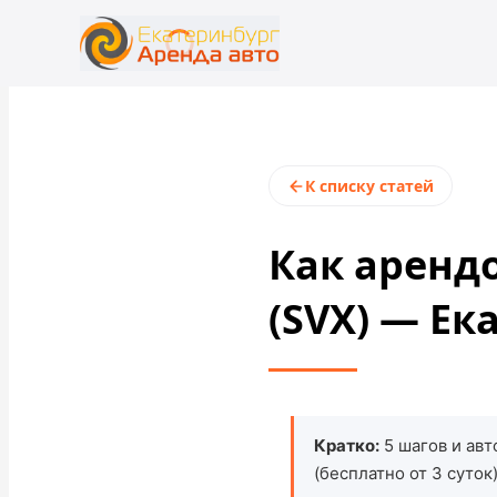
+7 (343) 363-23-48
rent@ekaterinburgrentacar.ru
К списку статей
Как арендо
(SVX) — Ек
Кратко:
5 шагов и ав
(бесплатно от 3 суто