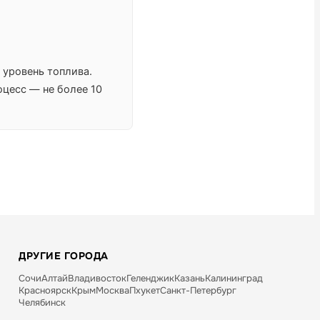
 уровень топлива.
оцесс — не более 10
ДРУГИЕ ГОРОДА
Сочи
Алтай
Владивосток
Геленджик
Казань
Калининград
Красноярск
Крым
Москва
Пхукет
Санкт-Петербург
Челябинск