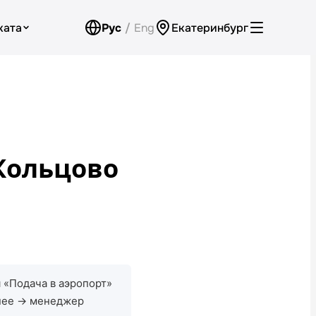
ката
Рус
/
Eng
Екатеринбург
Аренда для юридических лиц
Оплата
Программа лояльности
 Кольцово
Проверить бонусный счёт
Контакты
Обратный звонок
 «Подача в аэропорт»
анее → менеджер