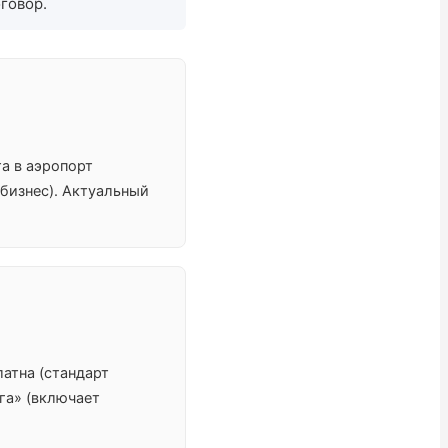
говор.
та в аэропорт
 бизнес). Актуальный
латна (стандарт
га» (включает