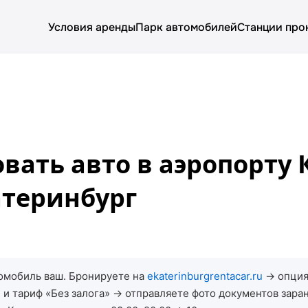
Условия аренды
Парк автомобилей
Станции про
О компании
Условия аренды
Цены
вать авто в аэропорту
Парк автомобилей
атеринбург
Блог
томобиль ваш. Бронируете на
ekaterinburgrentacar.ru
→ опция
к) и тариф «Без залога» → отправляете фото документов зар