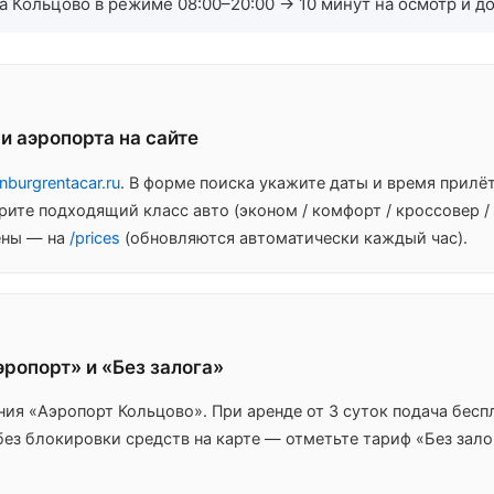
а Кольцово в режиме 08:00–20:00 → 10 минут на осмотр и до
и аэропорта на сайте
inburgrentacar.ru
. В форме поиска укажите даты и время прилё
рите подходящий класс авто (эконом / комфорт / кроссовер /
ены — на
/prices
(обновляются автоматически каждый час).
эропорт» и «Без залога»
ия «Аэропорт Кольцово». При аренде от 3 суток подача бесп
без блокировки средств на карте — отметьте тариф «Без зало