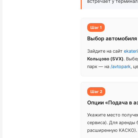
встречает у терминал
Шаг 1
Выбор автомобиля 
Зайдите на сайт
ekater
Кольцово (SVX)
. Выбе
парк — на
/avtopark
, ц
Шаг 2
Опции «Подача в а
Укажите место получен
сервиса). Для аренды 
расширенную КАСКО).