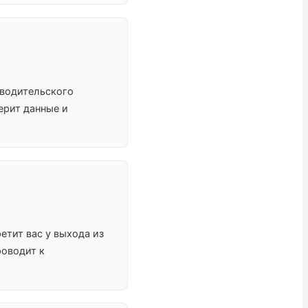
 водительского
ерит данные и
ретит вас у выхода из
роводит к