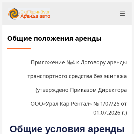
+7 (343) 363-23-48
Рус
/
Eng
Общие положения аренды
rent@ekaterinburgrentacar.ru
Екатеринбург
Приложение №4 к Договору аренды
Условия аренды
транспортного средства без экипажа
Парк автомобилей
(утверждено Приказом Директора
Станции проката
▾
ООО«Урал Кар Рентал» № 1/07/26 от
О компании
01.07.2026 г.)
Цены
Общие условия аренды
Программа лояльности